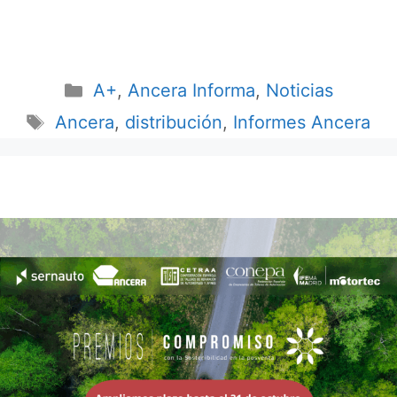
A+
,
Ancera Informa
,
Noticias
Ancera
,
distribución
,
Informes Ancera