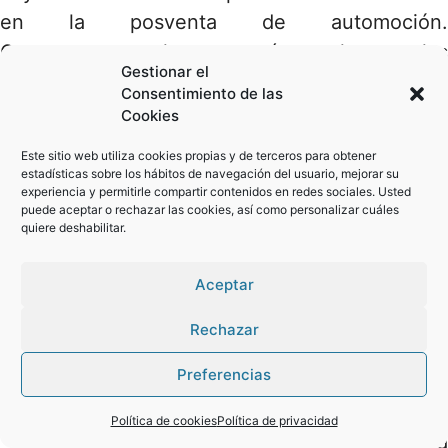
en la posventa de automoción.
Concretamente, las categorías en las que las
Gestionar el
empresas pueden inscribirse son:
Consentimiento de las
Cookies
Impacto en las personas
: para
Este sitio web utiliza cookies propias y de terceros para obtener
iniciativas que generen un impacto
estadísticas sobre los hábitos de navegación del usuario, mejorar su
experiencia y permitirle compartir contenidos en redes sociales. Usted
positivo en el empleo, la comunidad y
puede aceptar o rechazar las cookies, así como personalizar cuáles
los consumidores.
quiere deshabilitar.
Impacto en el entorno
: reconocerá
Aceptar
proyectos vinculados al
aprovechamiento responsable de los
Rechazar
recursos naturales, la reducción de
Preferencias
emisiones y el impulso de la economía
Pregunta tus dudas a nuestro asistente virtual
circular.
Política de cookies
Política de privacidad
Innovación sostenible
: distinguirá