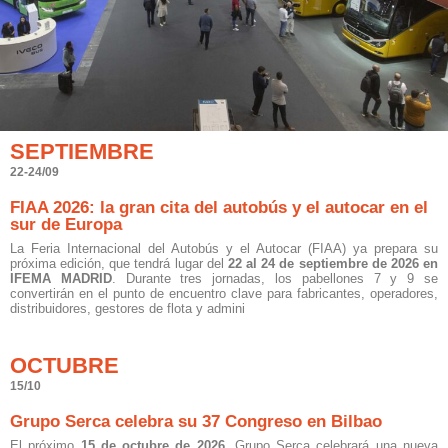
SEPTIEMBRE
22-24/09
FIAA 2026: la gran cita del autobús y el autocar en el
sur de Europa
La Feria Internacional del Autobús y el Autocar (FIAA) ya prepara su
próxima edición, que tendrá lugar del
22 al 24 de septiembre de 2026 en
IFEMA MADRID
. Durante tres jornadas, los pabellones 7 y 9 se
convertirán en el punto de encuentro clave para fabricantes, operadores,
distribuidores, gestores de flota y admini
OCTUBRE
15/10
Grupo Serca celebra su 37 Congreso en Bilbao
El próximo
15 de octubre de 2026
, Grupo Serca celebrará una nueva