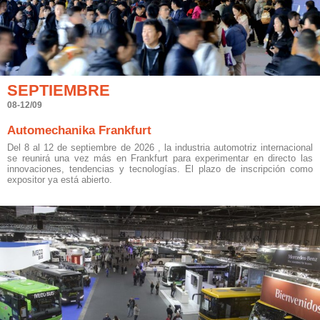
SEPTIEMBRE
08-12/09
Automechanika Frankfurt
Del 8 al 12 de septiembre de 2026 , la industria automotriz internacional
se reunirá una vez más en Frankfurt para experimentar en directo las
innovaciones, tendencias y tecnologías. El plazo de inscripción como
expositor ya está abierto.