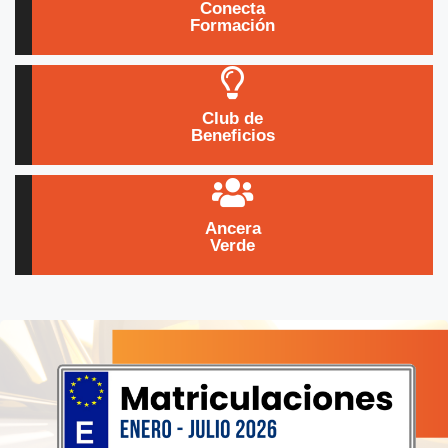
Conecta
Modalidades formativas especiales
Formación
Formación
Ver más
Club de
Beneficios directos y exclusivos
Beneficios
Formación
Ver más
Ancera
Comprometidos con el medio ambiente
Verde
Ancera Verde