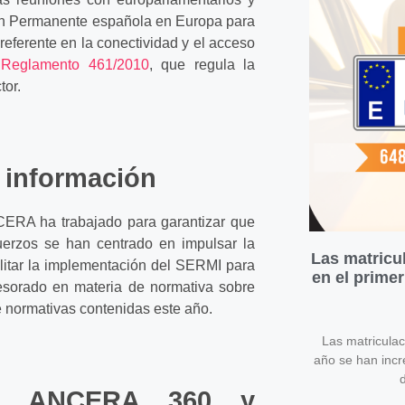
ón Permanente española en Europa para
referente en la conectividad y el acceso
l
Reglamento 461/2010
, que regula la
tor.
 información
NCERA ha trabajado para garantizar que
fuerzos se han centrado en impulsar la
Las matricu
cilitar la implementación del SERMI para
en el prime
sesorado en materia de normativa sobre
e normativas contenidas este año.
Las matricula
año se han inc
d
do: ANCERA 360 y