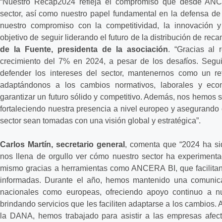
“Nuestro Recap2024 refleja el compromiso que desde ANC
sector, así como nuestro papel fundamental en la defensa de 
nuestro compromiso con la competitividad, la innovación y 
objetivo de seguir liderando el futuro de la distribución de re
de la Fuente, presidenta de la asociación
. “Gracias al
crecimiento del 7% en 2024, a pesar de los desafíos. Segu
defender los intereses del sector, mantenernos como un refe
adaptándonos a los cambios normativos, laborales y eco
garantizar un futuro sólido y competitivo. Además, nos hemos 
fortaleciendo nuestra presencia a nivel europeo y asegurando 
sector sean tomadas con una visión global y estratégica”.
Carlos Martín, secretario general
, comenta que “2024 ha si
nos llena de orgullo ver cómo nuestro sector ha experimentado
mismo gracias a herramientas como ANCERA BI, que facilitan
informadas. Durante el año, hemos mantenido una comunicaci
nacionales como europeas, ofreciendo apoyo continuo a n
brindando servicios que les faciliten adaptarse a los cambios. 
la DANA, hemos trabajado para asistir a las empresas afect