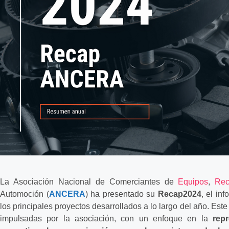
La Asociación Nacional de Comerciantes de
Equipos
,
Rec
Automoción (
ANCERA
) ha presentado su
Recap2024
, el in
los principales proyectos desarrollados a lo largo del año. Est
impulsadas por la asociación, con un enfoque en la
repr