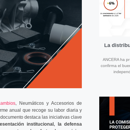
La distri
ANCERA ha pres
confirma el bue
independ
ambios
, Neumáticos y Accesorios de
forme anual que recoge su labor diaria y
e documento destaca las iniciativas clave
esentación institucional, la defensa