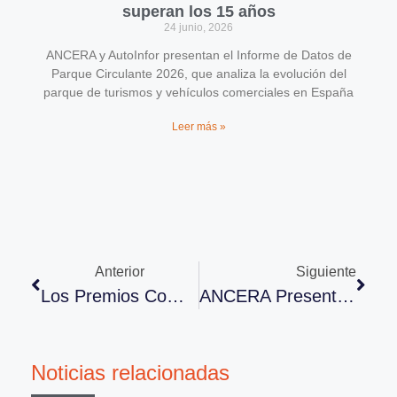
superan los 15 años
24 junio, 2026
ANCERA y AutoInfor presentan el Informe de Datos de
Parque Circulante 2026, que analiza la evolución del
parque de turismos y vehículos comerciales en España
Leer más »
Anterior
Siguiente
Los Premios Compromiso Con La Sostenibilidad En La Posventa Galardonan A 10 Empresas Por Sus Proyectos De Sostenibilidad Ambiental Y Social En El Sector De La Posventa De Automoción
ANCERA Presenta Su Recap 2024
Noticias relacionadas