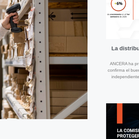
La distri
ANCERA ha pres
confirma el bue
independient