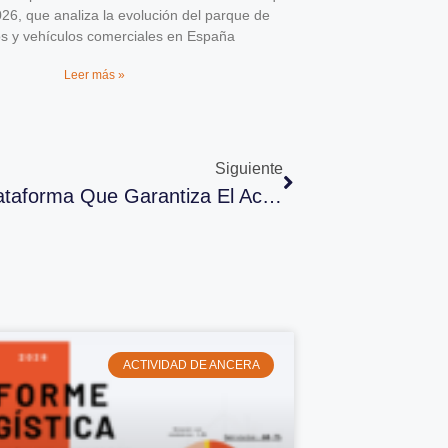
026, que analiza la evolución del parque de
os y vehículos comerciales en España
Leer más »
Siguiente
S-OTP: Características De La Plataforma Que Garantiza El Acceso A Los Datos Del Vehículo
ACTIVIDAD DE ANCERA