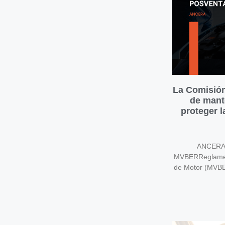
La Comisión
de mant
proteger 
ANCERA v
MVBERReglament
de Motor (MVB