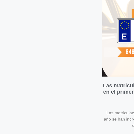
Las matricu
en el prime
Las matricula
año se han inc
d