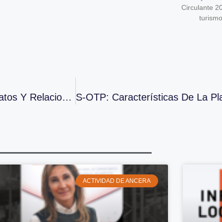
Circulante 2
turism
La AEPD Publica Una Guía De Protección De Datos Y Relaciones Laborales
ACTIVIDAD DE ANCERA