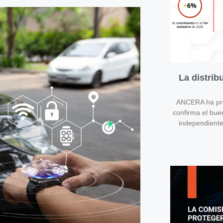
La distri
ANCERA ha pres
confirma el bue
independient