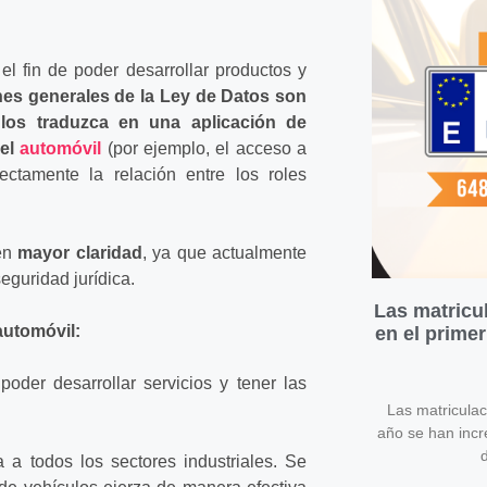
l fin de poder desarrollar productos y
ones generales de la Ley de Datos son
 los traduzca en una aplicación de
del
automóvil
(por ejemplo, el acceso a
rrectamente la relación entre los roles
en
mayor claridad
, ya que actualmente
seguridad jurídica.
Las matricu
automóvil:
en el prime
oder desarrollar servicios y tener las
Las matricula
año se han inc
d
 a todos los sectores industriales. Se