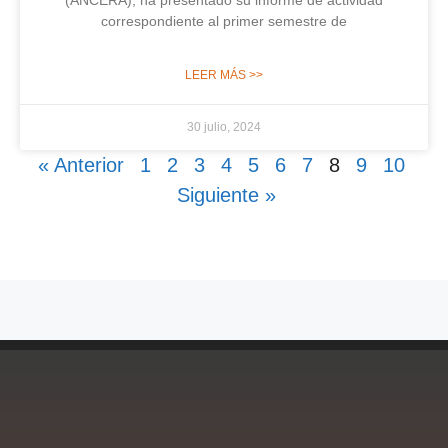
(ANCERA), ha presentado su informe de actividad
correspondiente al primer semestre de
LEER MÁS >>
30 julio, 2024
« Anterior
1
2
3
4
5
6
7
8
9
10
Siguiente »