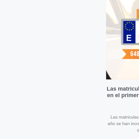
Las matricu
en el prime
Las matricula
año se han inc
d