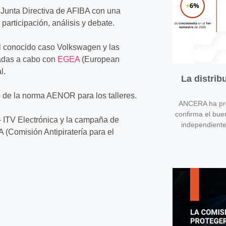
a Junta Directiva de AFIBA con una
participación, análisis y debate.
 el conocido caso Volkswagen y las
vadas a cabo con
EGEA
(European
l.
La distri
o de la norma AENOR para los talleres.
ANCERA ha pres
confirma el bue
– ITV Electrónica y la campaña de
independient
A (Comisión Antipiratería para el