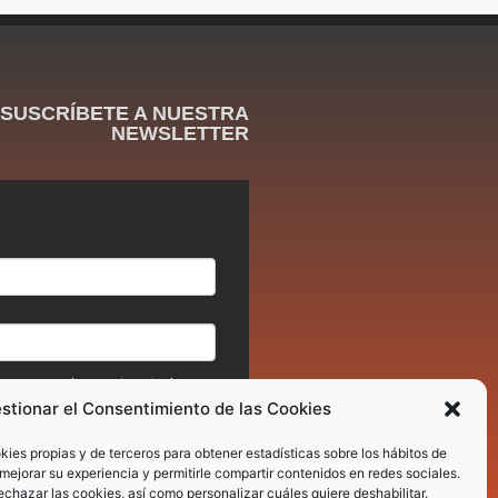
SUSCRÍBETE A NUESTRA
NEWSLETTER
stionar el Consentimiento de las Cookies
okies propias y de terceros para obtener estadísticas sobre los hábitos de
mejorar su experiencia y permitirle compartir contenidos en redes sociales.
chazar las cookies, así como personalizar cuáles quiere deshabilitar.