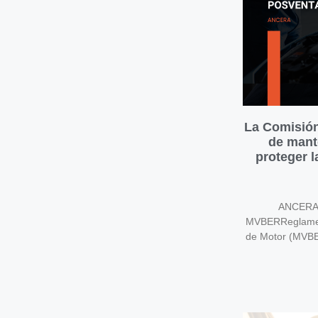
La Comisión
de mant
proteger 
ANCERA v
MVBERReglament
de Motor (MVB