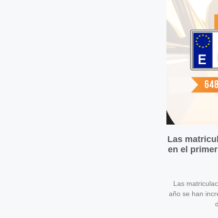
Las matricu
en el prime
Las matricula
año se han inc
d