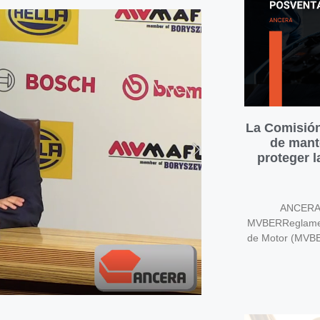
La Comisión
de mant
proteger 
ANCERA v
MVBERReglament
de Motor (MVB