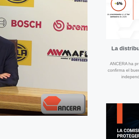
La distri
ANCERA ha pres
confirma el bue
independ