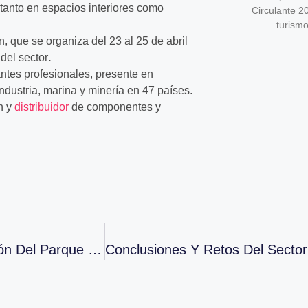
re, tanto en espacios interiores como
Circulante 2
turism
ón, que se organiza del 23 al 25 de abril
del sector
.
ntes profesionales, presente en
ndustria, marina y minería en 47 países.
n y
distribuidor
de componentes y
Galo Gutiérrez En Forum Ancera: “La Renovación Del Parque Circulante Actual Tiene Que Ir Acompañada Con Una Línea Estratégica Clara De Servicios A La Tecnología”