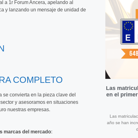
nal a 1r Forum Ancera, apelando al
gica y lanzando un mensaje de unidad de
N
ERA COMPLETO
Las matricu
en el prime
 se convierta en la pieza clave del
 sector y asesoramos en situaciones
uturo nuestras empresas.
Las matricula
año se han inc
d
es marcas del mercado
: