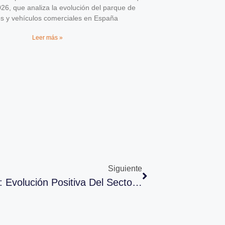
026, que analiza la evolución del parque de
os y vehículos comerciales en España
Leer más »
Siguiente
Conclusiones Y Retos Del Sector: Evolución Positiva Del Sector De La Posventa, Según El Observatorio Del Estado De La Opinión De Los Profesionales De La Posventa