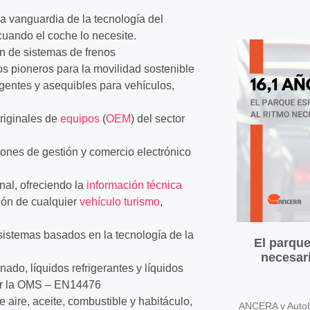
la vanguardia de la tecnología del
cuando el coche lo necesite.
ón de sistemas de frenos
ios pioneros para la movilidad sostenible
igentes y asequibles para vehículos,
originales de
equipos
(
OEM
) del sector
iones de gestión y comercio electrónico
nal, ofreciendo la
información técnica
ción de cualquier
vehículo
turismo
,
sistemas basados en la tecnología de la
El parque
necesari
nado, líquidos refrigerantes y líquidos
or la OMS – EN14476
de aire, aceite, combustible y habitáculo,
ANCERA y AutoIn