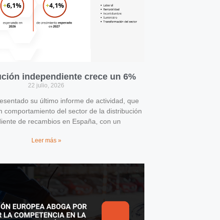
bución independiente crece un 6%
22 julio, 2026
entado su último informe de actividad, que
n comportamiento del sector de la distribución
iente de recambios en España, con un
Leer más »