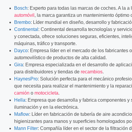
Bosch
: Experto para todas las marcas de coches. A la a 
automóvil
, la marca garantiza un mantenimiento óptimo 
Brembo
: Líder mundial en diseño, desarrollo y fabricaci
Continental
: Continental desarrolla tecnologías y servic
y conectada, ofrece soluciones seguras, eficientes, intel
máquinas, tráfico y transporte.
Dayco
: Empresa líder en el mercado de los fabricantes 
automovilístico de productos de alta calidad.
Gira
: Empresa especializada en el desarrollo de aplicac
para distribuidores y tiendas de
recambios
.
HaynesPro
: Solución perfecta para el mecánico profesio
que necesita para realizar el mantenimiento y la repara
camión
o
motocicleta
.
Hella
: Empresa que desarrolla y fabrica componentes y 
iluminación y en la electrónica.
Maflow
: Líder en fabricación de tubería de aire acondicio
higienizantes para manos y superficies homologados p
Mann Filter
: Compañía líder en el sector de la filtración 