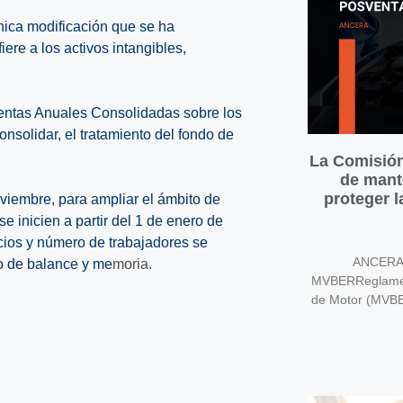
 única modificación que se ha
iere a los activos intangibles,
entas Anuales Consolidadas sobre los
nsolidar, el tratamiento del fondo de
La Comisión
de mant
proteger 
viembre, para ampliar el ámbito de
e inicien a partir del 1 de enero de
gocios y número de trabajadores se
ANCERA v
do de balance y me
moria.
MVBERReglament
de Motor (MVB