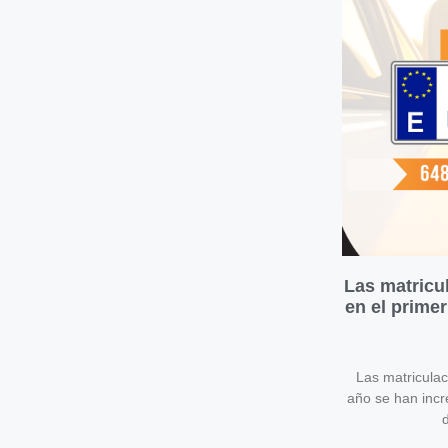
Las matricu
en el prime
Las matricula
año se han inc
d