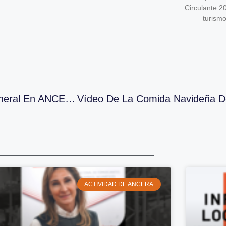
Circulante 2
turism
AEACA Celebra Junta Directiva Y Asamblea General En ANCERA
ACTIVIDAD DE ANCERA