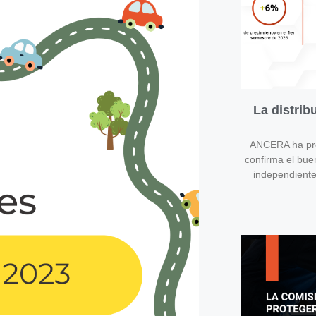
La distri
ANCERA ha pres
confirma el bue
independient