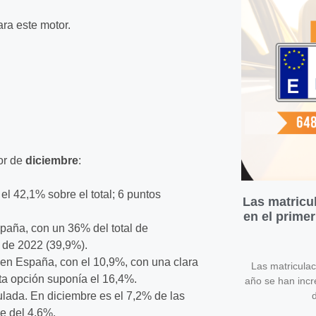
ara este motor.
tor de
diciembre
:
el 42,1% sobre el total; 6 puntos
Las matricu
en el prime
paña, con un 36% del total de
 de 2022 (39,9%).
 en España, con el 10,9%, con una clara
Las matricula
ta opción suponía el 16,4%.
año se han inc
ulada. En diciembre es el 7,2% de las
d
ue del 4,6%.