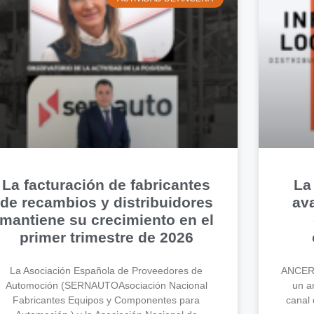
La facturación de fabricantes
La
de recambios y distribuidores
av
mantiene su crecimiento en el
primer trimestre de 2026
La Asociación Española de Proveedores de
ANCERA
Automoción (SERNAUTOAsociación Nacional
un an
Fabricantes Equipos y Componentes para
canal 