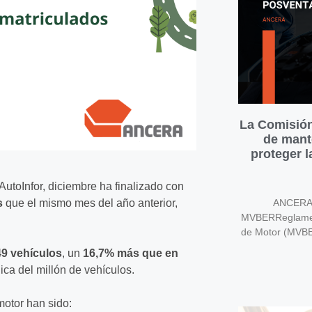
La Comisión
de mant
proteger 
utoInfor, diciembre ha finalizado con
s
que el mismo mes del año anterior,
ANCERA v
MVBERReglament
de Motor (MVB
49 vehículos
, un
16,7% más que en
gica del millón de vehículos.
motor han sido: