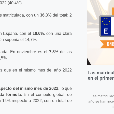
2022 (40,4%).
s matriculada, con un
36,3%
del total; 2
en España, con el
10,6%
, con una clara
ón suponía el 14,7%.
ulada. En noviembre es el
7,8%
de las
4,5%.
ras que en el mismo mes del año 2022
Las matricu
en el prime
specto del mismo mes de 2022
, lo que
sta fórmula
. En el cómputo global, de
Las matricula
n 14% respecto a 2022, con un total de
año se han inc
d