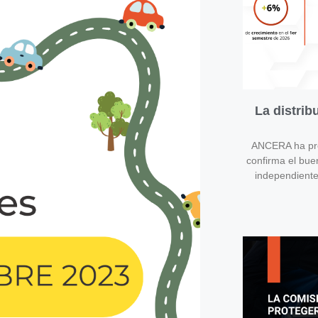
La distri
ANCERA ha pres
confirma el bue
independient