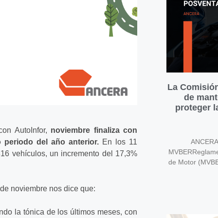
La Comisión
de mant
proteger 
con AutoInfor,
noviembre finaliza con
 periodo del año anterior.
En los 11
ANCERA v
MVBERReglament
816 vehículos, un incremento del 17,3%
de Motor (MVB
e de noviembre nos dice que:
ndo la tónica de los últimos meses, con