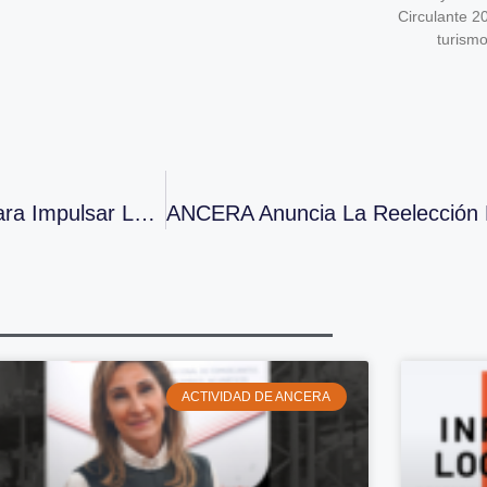
Circulante 2
turism
AERVI Y ANCERA Apelan Al Nuevo Gobierno Para Impulsar La Competitividad Y Sostenibilidad Del Sector De Recambios De Automoción En España
ACTIVIDAD DE ANCERA