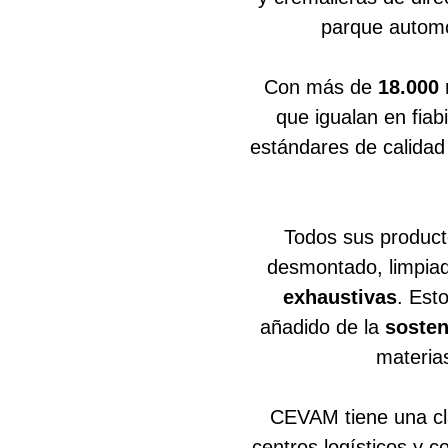
parque automo
Con más de
18.000 
que igualan en fiab
estándares de calidad
Todos sus produc
desmontado, limpia
exhaustivas
. Est
añadido de la
sosten
materia
CEVAM tiene una cl
centros logísticos y 