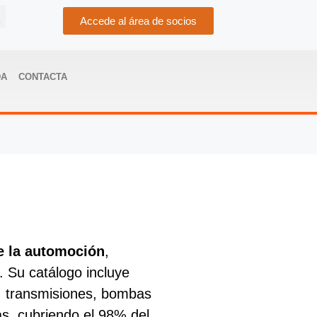
Accede al área de socios
DA
CONTACTA
e la automoción
,
 Su catálogo incluye
, transmisiones, bombas
ras, cubriendo el 98% del