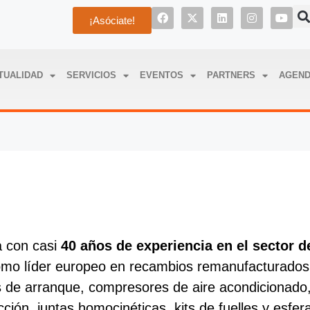
¡Asóciate!
TUALIDAD
SERVICIOS
EVENTOS
PARTNERS
AGEN
 con casi
40 años de experiencia en el sector d
mo líder europeo en recambios remanufacturados.
s de arranque, compresores de aire acondicionado
cción, juntas homocinéticas, kits de fuelles y esfe