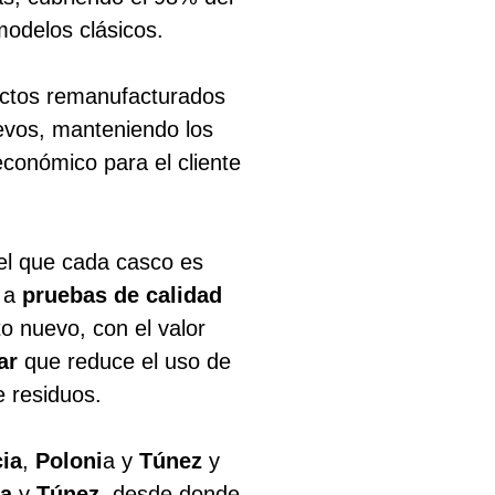
odelos clásicos.
ctos remanufacturados
nuevos, manteniendo los
conómico para el cliente
el que cada casco es
o a
pruebas de calidad
o nuevo, con el valor
ar
que reduce el uso de
e residuos.
ia
,
Poloni
a y
Túnez
y
ia
y
Túnez
, desde donde