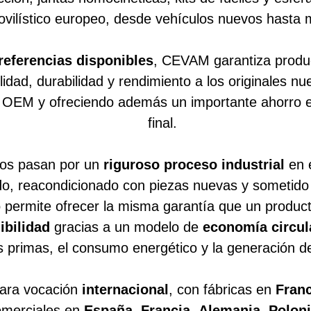
vilístico europeo, desde vehículos nuevos hasta m
referencias disponibles
, CEVAM garantiza produ
ilidad, durabilidad y rendimiento a los originales 
 OEM y ofreciendo además un importante ahorro e
final.
tos pasan por un
riguroso proceso industrial
en 
do, reacondicionado con piezas nuevas y sometid
o permite ofrecer la misma garantía que un product
ibilidad
gracias a un modelo de
economía circul
s primas, el consumo energético y la generación d
ara vocación
internacional
, con fábricas en
Franc
comerciales en
España
,
Francia
,
Alemania
,
Polon