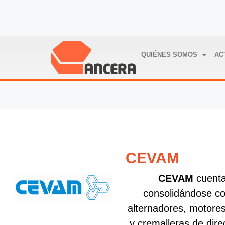
QUIÉNES SOMOS
AC
CEVAM
CEVAM
cuenta
consolidándose co
alternadores, motore
y cremalleras de dire