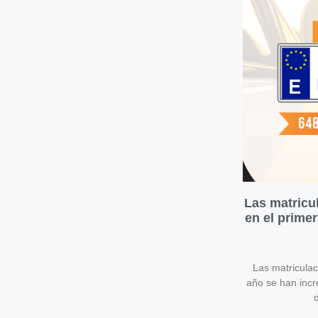
Las matricu
en el prime
Las matricula
año se han inc
d