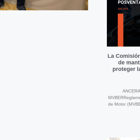
La Comisión
de mant
proteger 
ANCERA v
MVBERReglament
de Motor (MVB