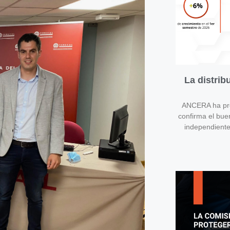
La distri
ANCERA ha pres
confirma el bue
independient