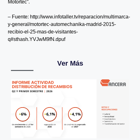
Motortec”.
– Fuente: http://www.infotaller.tv/reparacion/multimarca-
y-general/motortec-automechanika-madrid-2015-
recibio-el-25-mas-de-visitantes-
q#sthash.YVJwM9fN.dpuf
Ver Más