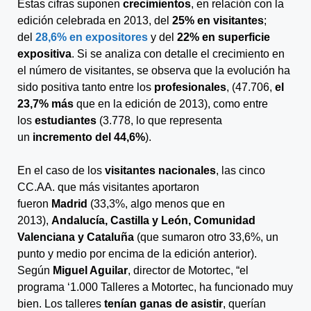
Estas cifras suponen
crecimientos
, en relación con la
edición celebrada en 2013, del
25% en visitantes
;
del
28,6% en expositores
y del
22% en superficie
expositiva
. Si se analiza con detalle el crecimiento en
el número de visitantes, se observa que la evolución ha
sido positiva tanto entre los
profesionales
, (47.706,
el
23,7% más
que en la edición de 2013), como entre
los
estudiantes
(3.778, lo que representa
un
incremento del 44,6%
).
En el caso de los
visitantes nacionales
, las cinco
CC.AA. que más visitantes aportaron
fueron
Madrid
(33,3%, algo menos que en
2013),
Andalucía, Castilla y León, Comunidad
Valenciana y Cataluña
(que sumaron otro 33,6%, un
punto y medio por encima de la edición anterior).
Según
Miguel Aguilar
, director de Motortec, “el
programa ‘1.000 Talleres a Motortec, ha funcionado muy
bien. Los talleres
tenían ganas de asistir
, querían