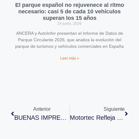
El parque español no rejuvenece al ritmo
necesario: casi 5 de cada 10 vehículos
superan los 15 años
24 junio, 2026
ANCERA y AutoInfor presentan el Informe de Datos de
Parque Circulante 2026, que analiza la evolución del
parque de turismos y vehículos comerciales en España
Leer más »
Anterior
Siguiente
BUENAS IMPRESIONES EN MOTORTEC AUTOMECHANIKA MADRID
Motortec Refleja La Recuperación De La Posventa Automoción Con Un 25% Más De Visitantes Y Un 28% Más De Expositores