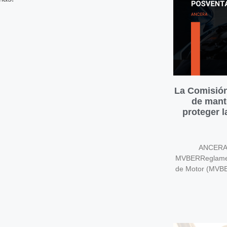
La Comisión
de mant
proteger 
ANCERA v
MVBERReglament
de Motor (MVB