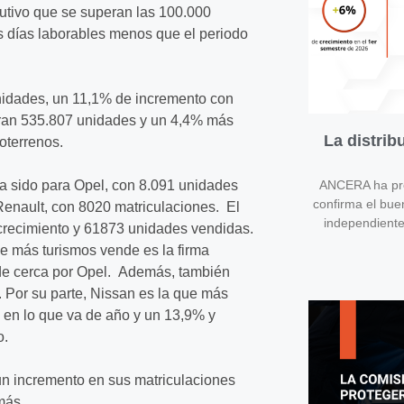
utivo que se superan las 100.000
os días laborables menos que el periodo
nidades, un 11,1% de incremento con
tran 535.807 unidades y un 4,4% más
La distri
oterrenos.
a sido para Opel, con 8.091 unidades
ANCERA ha pres
confirma el bue
enault, con 8020 matriculaciones. El
independient
 crecimiento y 61873 unidades vendidas.
 más turismos vende es la firma
 de cerca por Opel. Además, también
. Por su parte, Nissan es la que más
6 en lo que va de año y un 13,9% y
o.
 un incremento en sus matriculaciones
más.