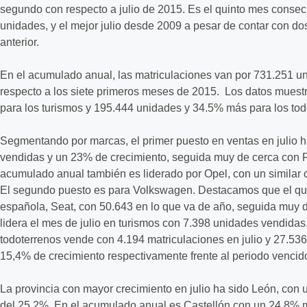
segundo con respecto a julio de 2015. Es el quinto mes consec
unidades, y el mejor julio desde 2009 a pesar de contar con d
anterior.
En el acumulado anual, las matriculaciones van por 731.251 u
respecto a los siete primeros meses de 2015. Los datos mues
para los turismos y 195.444 unidades y 34.5% más para los tod
Segmentando por marcas, el primer puesto en ventas en julio h
vendidas y un 23% de crecimiento, seguida muy de cerca con R
acumulado anual también es liderado por Opel, con un similar
El segundo puesto es para Volkswagen. Destacamos que el que
española, Seat, con 50.643 en lo que va de año, seguida muy
lidera el mes de julio en turismos con 7.398 unidades vendidas
todoterrenos vende con 4.194 matriculaciones en julio y 27.53
15,4% de crecimiento respectivamente frente al periodo vencid
La provincia con mayor crecimiento en julio ha sido León, con
del 25,2%. En el acumulado anual es Castellón con un 24,8% 