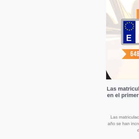
Las matricu
en el prime
Las matricula
año se han inc
d