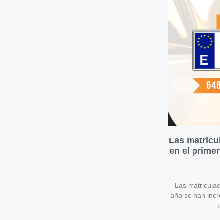
Las matricu
en el prime
Las matricula
año se han inc
d