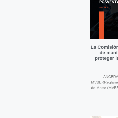
La Comisión
de mant
proteger 
ANCERA v
MVBERReglament
de Motor (MVB