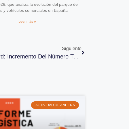
026, que analiza la evolución del parque de
os y vehículos comerciales en España
Leer más »
Siguiente
Autopromotec 2015 Nuevo Récord: Incremento Del Número Total De Visitantes Del 1,4% Con Un Marcado Crecimiento De Los Extranjeros +9%
ACTIVIDAD DE ANCERA