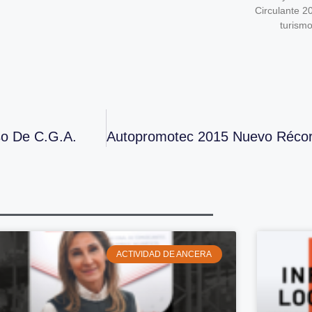
Circulante 2
turism
so De C.G.A.
ACTIVIDAD DE ANCERA