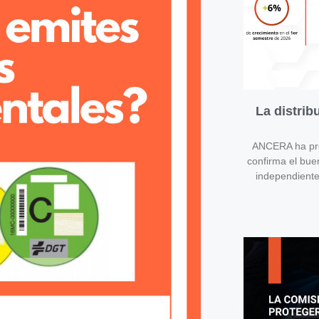
La distri
ANCERA ha pres
confirma el bue
independient