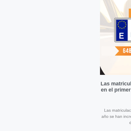
Las matricu
en el prime
Las matricula
año se han inc
d