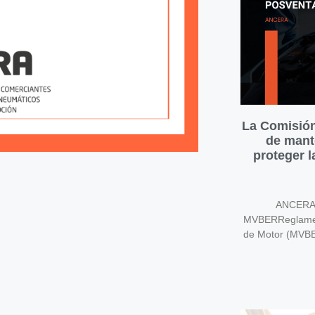
La Comisión
de mant
proteger 
ANCERA v
MVBERReglament
de Motor (MVB