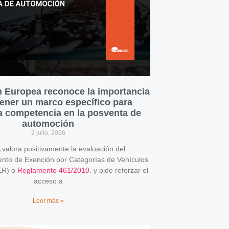
 Europea reconoce la importancia
ener un marco específico para
la competencia en la posventa de
automoción
2 julio, 2026
alora positivamente la evaluación del
o de Exención por Categorías de Vehículos
ER) o
Reglamento 461/2010
. y pide reforzar el
acceso a
Leer más »