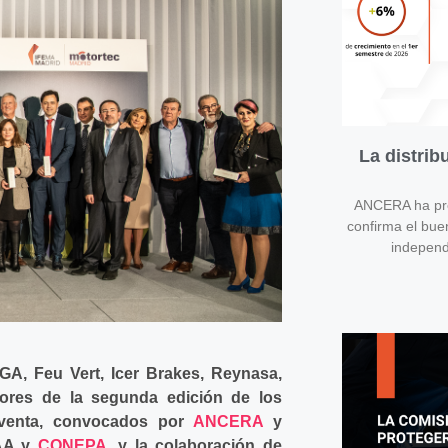
La distri
ANCERA ha pres
confirma el bue
independ
CGA, Feu Vert, Icer Brakes, Reynasa,
res de la segunda edición de los
sventa, convocados por
ANCERA
y
RAA y
CONEPA
, y la colaboración de