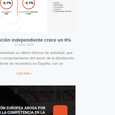
bución independiente crece un 6%
22 julio, 2026
entado su último informe de actividad, que
n comportamiento del sector de la distribución
iente de recambios en España, con un
Leer más »