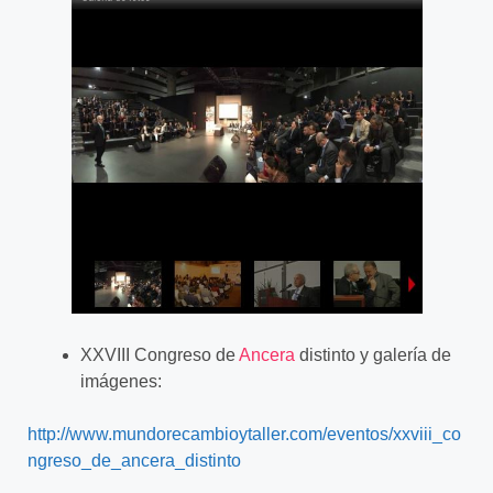
XXVIII Congreso de
Ancera
distinto y galería de
imágenes:
http://www.mundorecambioytaller.com/eventos/xxviii_co
ngreso_de_ancera_distinto