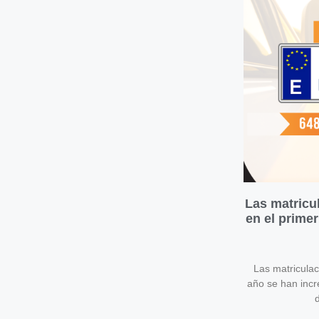
Las matricu
en el prime
Las matricula
año se han inc
d