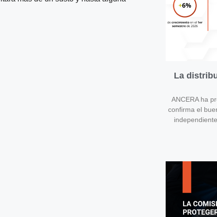
La distri
ANCERA ha pres
confirma el bue
independient