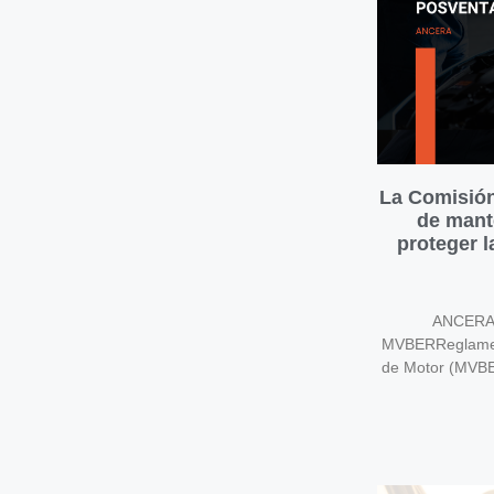
La Comisión
de mant
proteger 
ANCERA v
MVBERReglament
de Motor (MVB