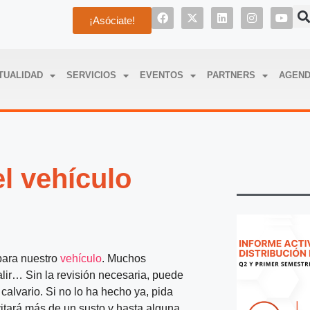
¡Asóciate!
TUALIDAD
SERVICIOS
EVENTOS
PARTNERS
AGEN
el vehículo
 para nuestro
vehículo
. Muchos
alir… Sin la revisión necesaria, puede
calvario. Si no lo ha hecho ya, pida
vitará más de un susto y hasta alguna