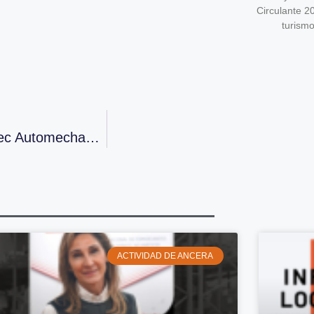
Circulante 2
turism
Satisfactoria Participación De Ancera En Motortec Automechanika Madrid
ACTIVIDAD DE ANCERA