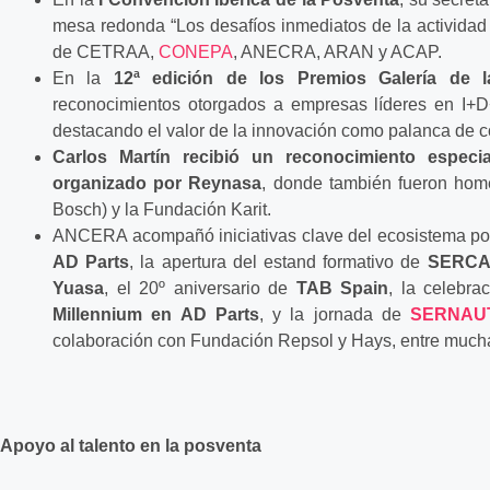
mesa redonda “Los desafíos inmediatos de la actividad 
de CETRAA,
CONEPA
, ANECRA, ARAN y ACAP.
En la
12ª edición de los Premios Galería de l
reconocimientos otorgados a empresas líderes en I+D
destacando el valor de la innovación como palanca de c
Carlos Martín recibió un reconocimiento especi
organizado por Reynasa
, donde también fueron hom
Bosch) y la Fundación Karit.
ANCERA acompañó iniciativas clave del ecosistema pos
AD Parts
, la apertura del estand formativo de
SERC
Yuasa
, el 20º aniversario de
TAB Spain
, la celebra
Millennium en AD Parts
, y la jornada de
SERNAU
colaboración con Fundación Repsol y Hays, entre mucha
Apoyo al talento en la posventa