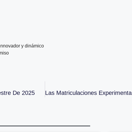
innovador y dinámico
omiso
estre De 2025