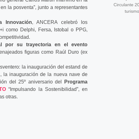
Circulante 2
en la posventa”, junto a representantes
turism
a Innovación
, ANCERA celebró los
+i como Delphi, Fersa, Istobal o PPG,
ompetitividad.
al por su trayectoria en el evento
enajeados figuras como Raúl Duro (ex
ventero: la inauguración del estand de
A
, la inauguración de la nueva nave de
ción del 25º aniversario del
Programa
TO
“Impulsando la Sostenibilidad”, en
s otras.