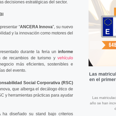
as decisiones estratégicas del sector.
BI
presentar “
ANCERA
Innova
”, su nuevo
ibilidad y la innovación como motores del
esentado durante la feria un
informe
ón de recambios de turismo y
vehículo
negocio más eficientes, sostenibles e
ías del evento.
Las matricu
en el prime
nsabilidad Social Corporativa (RSC)
ova, que alberga el decálogo ético de
RSC y herramientas prácticas para ayudar
Las matricula
año se han inc
d
ha diseñado su stand bajo criterios