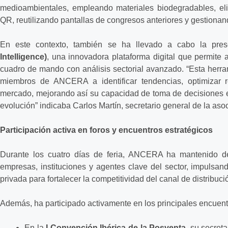
medioambientales, empleando materiales biodegradables, el
QR, reutilizando pantallas de congresos anteriores y gestionan
En este contexto, también se ha llevado a cabo la pre
Intelligence)
, una innovadora plataforma digital que permite
cuadro de mando con análisis sectorial avanzado. “Esta herra
miembros de ANCERA a identificar tendencias, optimizar re
mercado, mejorando así su capacidad de toma de decisiones e
evolución” indicaba Carlos Martín, secretario general de la aso
Participación activa en foros y encuentros estratégicos
Durante los cuatro días de feria, ANCERA ha mantenido d
empresas, instituciones y agentes clave del sector, impulsand
privada para fortalecer la competitividad del canal de distribuci
Además, ha participado activamente en los principales encuentr
En la
I Convención Ibérica de la Posventa
, su secreta