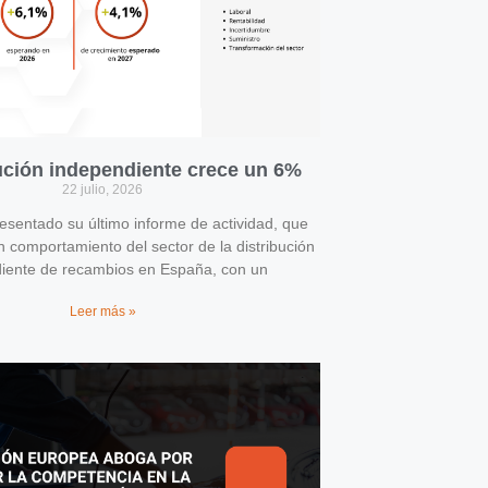
bución independiente crece un 6%
22 julio, 2026
entado su último informe de actividad, que
n comportamiento del sector de la distribución
iente de recambios en España, con un
Leer más »