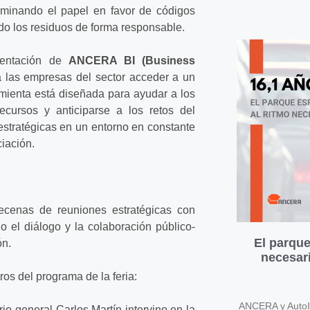
iminando el papel en favor de códigos
do los residuos de forma responsable.
sentación de
ANCERA BI (Business
 a las empresas del sector acceder a un
mienta está diseñada para ayudar a los
cursos y anticiparse a los retos del
stratégicas en un entorno en constante
ciación.
ecenas de reuniones estratégicas con
o el diálogo y la colaboración público-
El parque
ón.
necesari
os del programa de la feria:
ANCERA y AutoIn
rio general Carlos Martín intervino en la