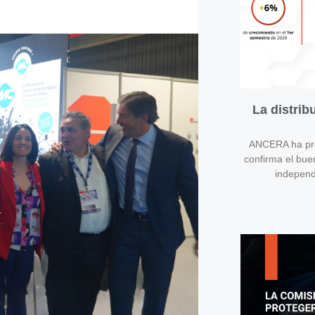
La distri
ANCERA ha pres
confirma el bue
independ