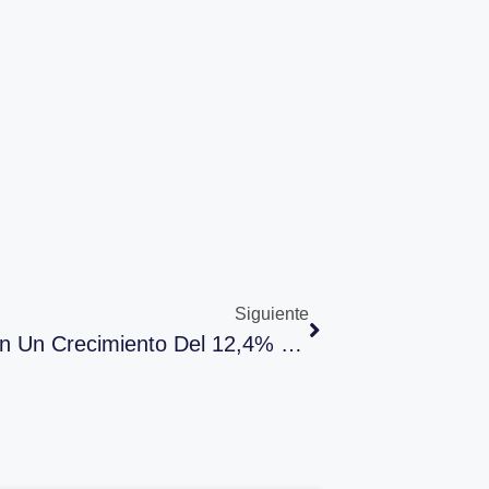
Siguiente
Las Matriculaciones Experimentan Un Crecimiento Del 12,4% En Los Cuatro Primeros Meses De 2025