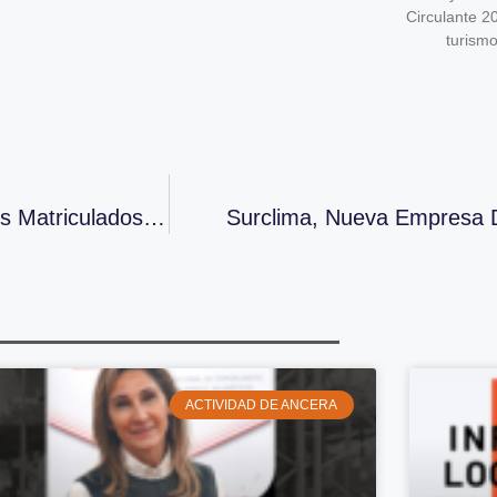
Circulante 2
turism
En Junio Se Incrementa El Número De Vehículos Matriculados Hasta Los 89.274
Surclima, Nueva Empresa 
ACTIVIDAD DE ANCERA