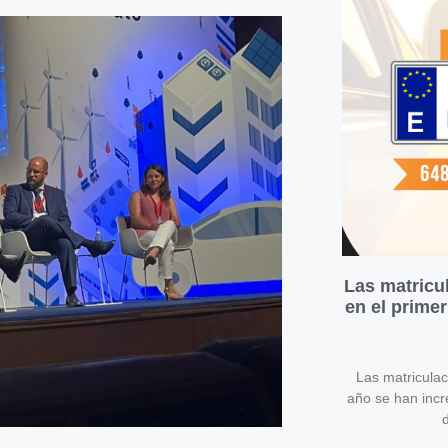
Las matricu
en el prime
Las matricula
año se han inc
d