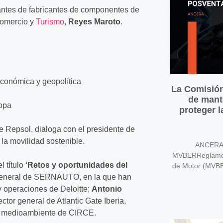
antes de fabricantes de componentes de
Comercio y
Turismo
,
Reyes Maroto
.
económica y geopolítica
La Comisión
de mant
opa
proteger 
de Repsol, dialoga con el presidente de
e la movilidad sostenible.
ANCERA v
MVBERReglament
 título
‘Retos y oportunidades del
de Motor (MVB
 general de SERNAUTO, en la que han
y operaciones de Deloitte;
Antonio
rector general de Atlantic Gate Iberia,
 de medioambiente de CIRCE.