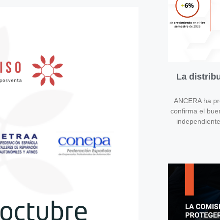
La distri
ANCERA ha pres
confirma el bue
independient