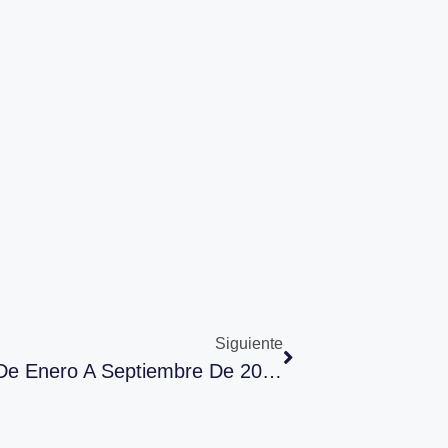
Siguiente
La Distribución Crece Un 11,8% De Enero A Septiembre De 2022