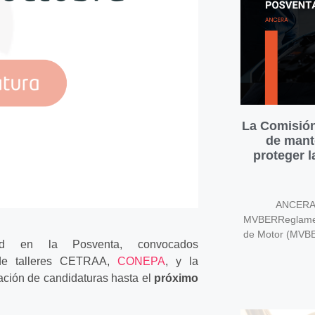
La Comisión
de mant
proteger 
ANCERA v
MVBERReglament
de Motor (MVB
ad en la Posventa, convocados
 de talleres CETRAA,
CONEPA
, y la
ación de candidaturas hasta el
próximo