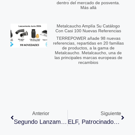
dentro del mercado de posventa.
Más allá
Metalcaucho Amplía Su Catálogo
Con Casi 100 Nuevas Referencias
TERREPOWER añade 98 nuevas
referencias, repartidas en 20 familias
de productos, a la gama de
Metalcaucho. Metalcaucho, una de
las principales marcas europeas de
recambios
Anterior
Siguiente
Segundo Lanzamiento Del Año De Metalcaucho Con Protagonismo De Manguitos, Latiguillos De Freno Y Kits De Distribución
ELF, Patrocinador Principal De La Nueva Modalidad SuperSprint Motocross