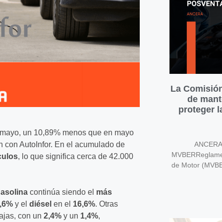
La Comisión
de mant
proteger 
en mayo, un 10,89% menos que en mayo
 con AutoInfor. En el acumulado de
ANCERA v
MVBERReglament
culos
, lo que significa cerca de 42.000
de Motor (MVB
asolina
continúa siendo el
más
,6%
y el
diésel
en el
16,6%
. Otras
bajas, con un
2,4%
y un
1,4%
,