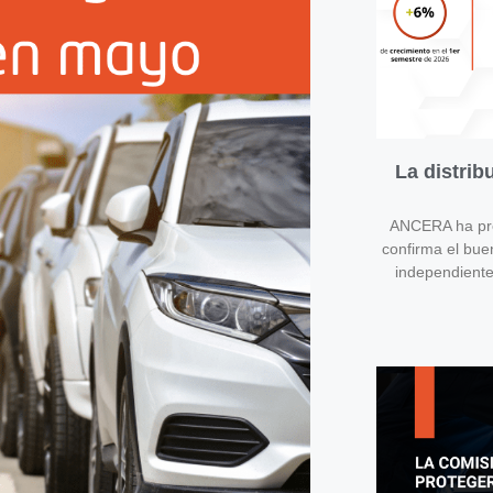
La distri
ANCERA ha pres
confirma el bue
independient