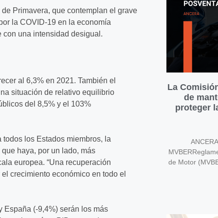
de Primavera, que contemplan el grave
a por la COVID-19 en la economía
 con una intensidad desigual.
recer al 6,3% en 2021. También el
La Comisión
na situación de relativo equilibrio
de mant
úblicos del 8,5% y el 103%
proteger 
a todos los Estados miembros, la
ANCERA v
s que haya, por un lado, más
MVBERReglament
escala europea. “Una recuperación
de Motor (MVB
r el crecimiento económico en todo el
) y España (-9,4%) serán los más