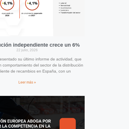
bución independiente crece un 6%
22 julio, 2026
entado su último informe de actividad, que
n comportamiento del sector de la distribución
iente de recambios en España, con un
Leer más »