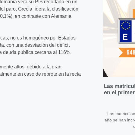
Alemania verá su PIB recortado en un
 paro, Grecia lidera la clasificación
10,1%); en contraste con Alemania
blicas, no es homogéneo por Estados
, con una desviación del déficit
na deuda pública cercana al 116%.
amente altos, debido a la gran
almente en caso de rebrote en la recta
Las matricu
en el prime
Las matricula
año se han inc
d